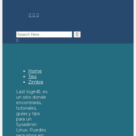
Home
Tips
Zimbra
Last login©, es
un sitio donde
encontrarás,
tutoriales,
guías y tips
para un
Sysadmin
Linux. Puedes
seguirnos en: